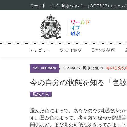
Skip to content
ワールド・オブ・風水ジャパン（WOFS.JP）について
カテゴリー
SHOPPING
日本での講座
You are here
Home
>
風水と色
>
今の自分の
今の自分の状態を知る「色診
風水と色
選んだ色によって、あなたの今の状態がわか
す。選ぶ色によって、考え方や秘めた願望等
関係など、まだ見ぬ可能性を探ってみましょ