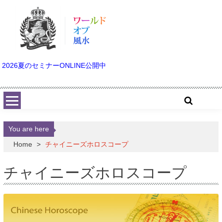
Skip to content
2026夏のセミナーONLINE公開中
You are here
Home
>
チャイニーズホロスコープ
チャイニーズホロスコープ