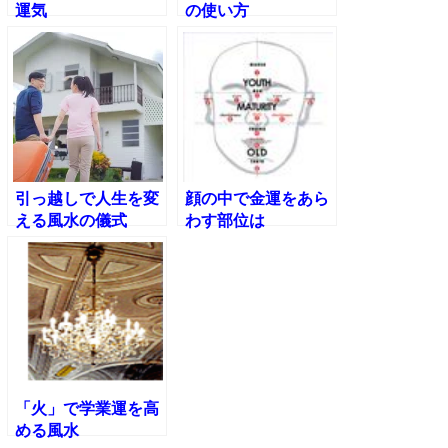
運気
の使い方
引っ越しで人生を変
顔の中で金運をあら
える風水の儀式
わす部位は
「火」で学業運を高
める風水