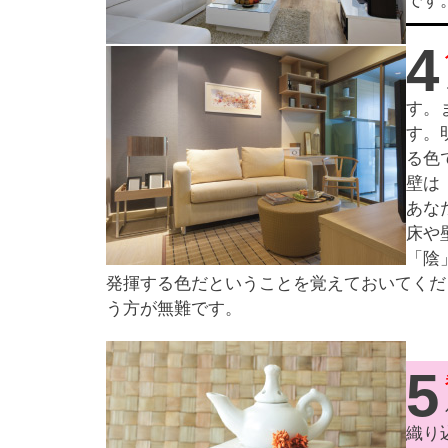
です
4
す。
す。
る色
壁は
あな
床や
「陰
発揮する色だということを覚えておいてくだ
う方が無難です。
5
織り