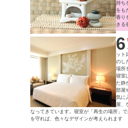
持ち
をも
香り
きる
6
ット
のし
場所
寝室
た静
部屋
気に
屋、
なってきています。寝室が「再生の場所」で
を守れば、色々なデザインが考えられます