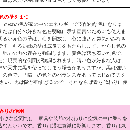
。白は家具や装飾品の背景色としても優れています
色の壁を１つ
この壁の色が家の中のエネルギーで支配的な色になりま
または自分の好きな色を明確に示す宣言のためにも使えま
明るい赤色の壁は、心を開放し、心に強さと勇気がみなぎ
です。明るい緑の壁は成長力をもたらします。からし色の
「地」の力の存在を強調します。黄色は落ち着いた色で、
たに現実的な側面が強調されます。暗い色が好きな人は、
壁や天井に黒を使ってしまう場合がありますが、黒は強い
」の色で、「陽」の色とのバランスがあってはじめて力を
さい。黒は陰が強すぎるので、それならば青を代わりに使
香りの活用
小さな空間では、家具や装飾の代わりに空気の中に香りを
込むといいです。香りは潜在意識に影響します。香りは気