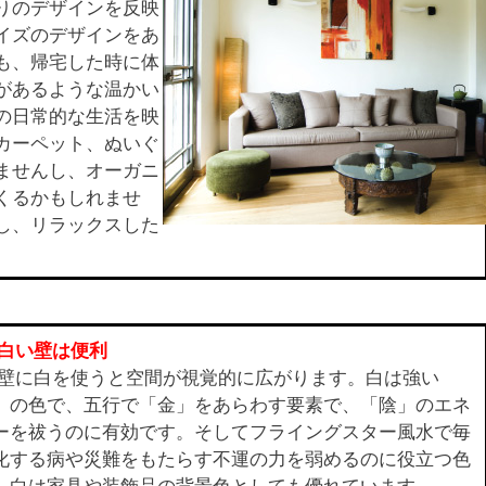
りのデザインを反映
イズのデザインをあ
も、帰宅した時に体
があるような温かい
の日常的な生活を映
カーペット、ぬいぐ
ませんし、オーガニ
くるかもしれませ
し、リラックスした
。
白い壁は便利
壁に白を使うと空間が視覚的に広がります。白は強い
」の色で、五行で「金」をあらわす要素で、「陰」のエネ
ーを祓うのに有効です。そしてフライングスター風水で毎
化する病や災難をもたらす不運の力を弱めるのに役立つ色