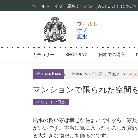
Skip to content
ワールド・オブ・風水ジャパン（WOFS.JP）について
カテゴリー
SHOPPING
日本での講座
You are here
Home
>
インテリア風水
>
マン
マンションで限られた空間
インテリア風水
風水の良い家は幸せな住まいですから、家具
がいいです。本当に気に入ったものしか買わ
る大好きな物だけを飾るのです。