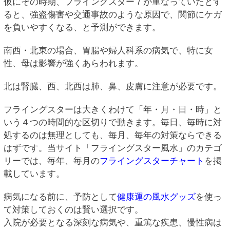
仮にその時期、フライングスター７が重なっていたとす
ると、強盗傷害や交通事故のような原因で、関節にケガ
を負いやすくなる、と予測ができます。
南西・北東の場合、胃腸や婦人科系の病気で、特に女
性、母は影響が強くあらわれます。
北は腎臓、西、北西は肺、鼻、皮膚に注意が必要です。
フライングスターは大きくわけて「年・月・日・時」と
いう４つの時間的な区切りで動きます。毎日、毎時に対
処するのは無理としても、毎月、毎年の対策ならできる
はずです。当サイト「フライングスター風水」のカテゴ
リーでは、毎年、毎月の
フライングスターチャート
を掲
載しています。
病気になる前に、予防として
健康運の風水グッズ
を使っ
て対策しておくのは賢い選択です。
入院が必要となる深刻な病気や、重篤な疾患、慢性病は