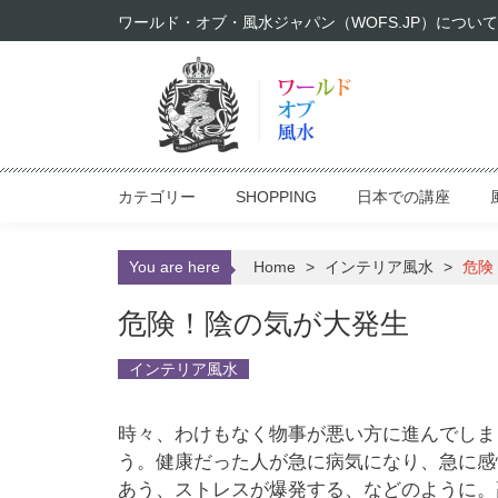
Skip to content
ワールド・オブ・風水ジャパン（WOFS.JP）について
カテゴリー
SHOPPING
日本での講座
You are here
Home
>
インテリア風水
>
危険
危険！陰の気が大発生
インテリア風水
時々、わけもなく物事が悪い方に進んでしま
う。健康だった人が急に病気になり、急に感
あう、ストレスが爆発する、などのように。