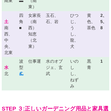
南東
▬
（南
東）
四
女家長
玉石、
ひつ
黄
2、
土
角
（南
石、岩
じ、
色、
5、
南
■
西）
う
茶色
8
西、
知恵
し、
中
（北
龍、
央、
東）
犬
北東
波
仕事運
水のオブ
いの
黒
1
水
型
ジェ、玄
し
青
北
武
し、
ねず
み
STEP ３:正しいガーデニング用品と家具選