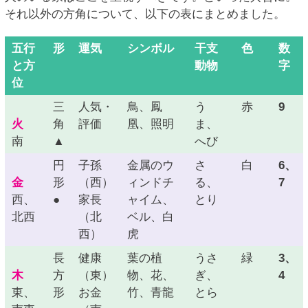
それ以外の方角について、以下の表にまとめました。
五行
形
運気
シンボル
干支
色
数
と方
動物
字
位
三
人気・
鳥、鳳
う
赤
9
火
角
評価
凰、照明
ま、
南
▲
へび
円
子孫
金属のウ
さ
白
6、
金
形
（西）
ィンドチ
る、
7
西、
●
家長
ャイム、
とり
北西
（北
ベル、白
西）
虎
長
健康
葉の植
うさ
緑
3、
木
方
（東）
物、花、
ぎ、
4
東、
形
お金
竹、青龍
とら