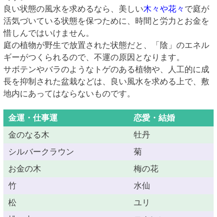
良い状態の風水を求めるなら、美しい
木々や花々
で庭が
活気づいている状態を保つために、時間と労力とお金を
惜しんではいけません。
庭の植物が野生で放置された状態だと、「陰」のエネル
ギーがつくられるので、不運の原因となります。
サボテンやバラのようなトゲのある植物や、人工的に成
長を抑制された盆栽などは、良い風水を求める上で、敷
地内にあってはならないものです。
金運・仕事運
恋愛・結婚
金のなる木
牡丹
シルバークラウン
菊
お金の木
梅の花
竹
水仙
松
ユリ