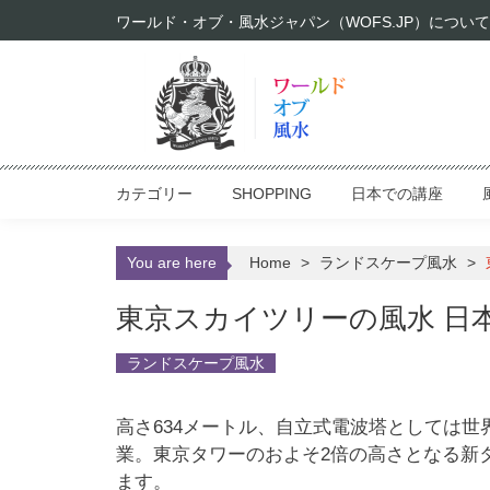
Skip to content
ワールド・オブ・風水ジャパン（WOFS.JP）について
カテゴリー
SHOPPING
日本での講座
You are here
Home
>
ランドスケープ風水
>
東京スカイツリーの風水 日
ランドスケープ風水
高さ634メートル、自立式電波塔としては世界
業。東京タワーのおよそ2倍の高さとなる新
ます。