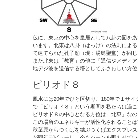
仮に、東京の中心を皇居として八卦の図をあ
います。北東は八卦（はっけ）の法則による
て建てられた孔子廟（現：湯島聖堂）が同じ
また北東は「教育」の他に「通信やメディア
地デジ波を送信する塔としてふさわしい方位
ピリオド８
風水には20年でひと区切り、180年で１サイ
で「ピリオド８」という期間を私たちは過ご
ピリオド８の中心となる方位は「北東」なの
この場所のエネルギーが活性化されることは
秋葉原からつくばを結ぶつくばエクスプレス
が同年デビューし、今もシーンを賑わせてい