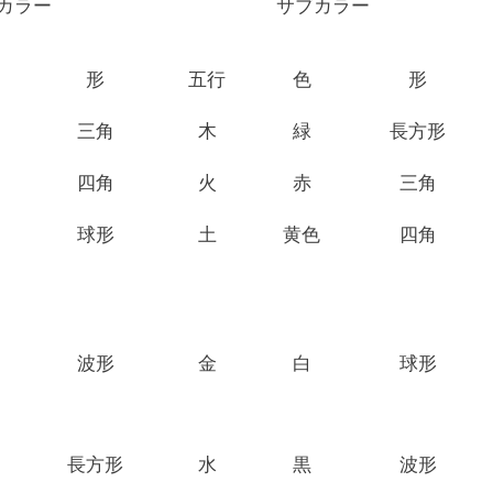
カラー
サブカラー
形
五行
色
形
三角
木
緑
長方形
四角
火
赤
三角
球形
土
黄色
四角
波形
金
白
球形
長方形
水
黒
波形