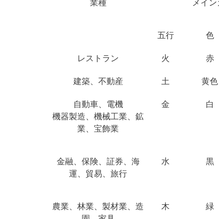
業種
メイン
五行
色
レストラン
火
赤
建築、不動産
土
黄色
自動車、電機
金
白
機器製造、機械工業、鉱
業、宝飾業
金融、保険、証券、海
水
黒
運、貿易、旅行
農業、林業、製材業、造
木
緑
園、家具