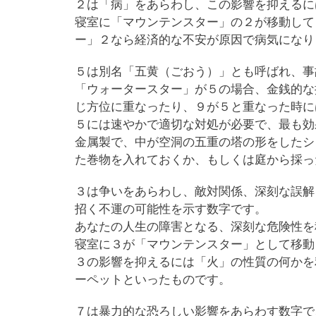
２は「病」をあらわし、この影響を抑えるに
寝室に「マウンテンスター」の２が移動して
ー」２なら経済的な不安が原因で病気になり
５は別名「五黄（ごおう）」とも呼ばれ、事
「ウォータースター」が５の場合、金銭的な
じ方位に重なったり、９が５と重なった時に
５には速やかで適切な対処が必要で、最も効
金属製で、中が空洞の五重の塔の形をしたシ
た巻物を入れておくか、もしくは庭から採っ
３は争いをあらわし、敵対関係、深刻な誤解
招く不運の可能性を示す数字です。
あなたの人生の障害となる、深刻な危険性を
寝室に３が「マウンテンスター」として移動
３の影響を抑えるには「火」の性質の何かを
ーペットといったものです。
７は暴力的な恐ろしい影響をあらわす数字で