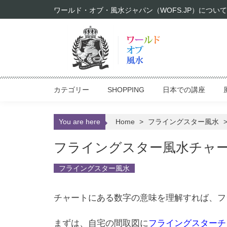
Skip to content
ワールド・オブ・風水ジャパン（WOFS.JP）について
カテゴリー
SHOPPING
日本での講座
You are here
Home
>
フライングスター風水
フライングスター風水チャ
フライングスター風水
チャートにある数字の意味を理解すれば、フ
まずは、自宅の間取図に
フライングスターチ