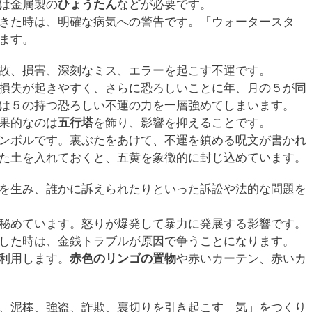
は金属製の
ひょうたん
などが必要です。
きた時は、明確な病気への警告です。「ウォータースタ
ます。
故、損害、深刻なミス、エラーを起こす不運です。
損失が起きやすく、さらに恐ろしいことに年、月の５が同
は５の持つ恐ろしい不運の力を一層強めてしまいます。
果的なのは
五行塔
を飾り、影響を抑えることです。
ンボルです。裏ぶたをあけて、不運を鎮める呪文が書かれ
た土を入れておくと、五黄を象徴的に封じ込めています。
を生み、誰かに訴えられたりといった訴訟や法的な問題を
秘めています。怒りが爆発して暴力に発展する影響です。
した時は、金銭トラブルが原因で争うことになります。
利用します。
赤色のリンゴの置物
や赤いカーテン、赤いカ
、泥棒、強盗、詐欺、裏切りを引き起こす「気」をつくり