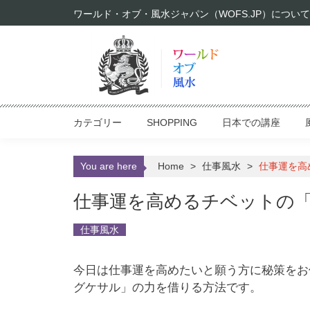
Skip to content
ワールド・オブ・風水ジャパン（WOFS.JP）について
カテゴリー
SHOPPING
日本での講座
You are here
Home
>
仕事風水
>
仕事運を高
仕事運を高めるチベットの
仕事風水
今日は仕事運を高めたいと願う方に秘策をお
グケサル」の力を借りる方法です。