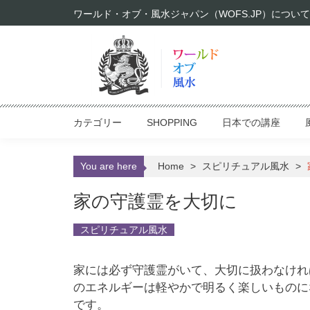
Skip to content
ワールド・オブ・風水ジャパン（WOFS.JP）について
カテゴリー
SHOPPING
日本での講座
You are here
Home
>
スピリチュアル風水
>
家の守護霊を大切に
スピリチュアル風水
家には必ず守護霊がいて、大切に扱わなけれ
のエネルギーは軽やかで明るく楽しいものに
です。