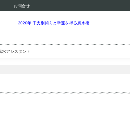
お問合せ
2026年 干支別傾向と幸運を得る風水術
風水アシスタント