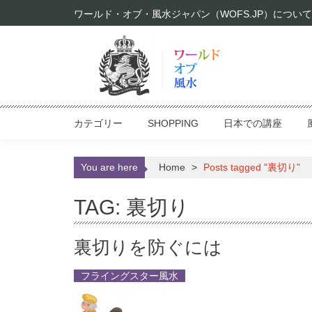
Skip to content
ワールド・オブ・風水ジャパン（WOFS.JP）について
カテゴリー
SHOPPING
日本での講座
You are here
Home
>
Posts tagged "裏切り"
TAG: 裏切り
裏切りを防ぐには
フライングスター風水