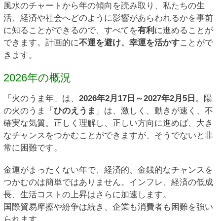
風水のチャートから年の傾向を読み取り、私たちの生
活、経済や社会へどのように影響があらわれるかを事前
に知ることができるので、すべてを
有利
に進めることが
できます。計画的に
不運を避け、幸運を活かす
ことがで
きます。
2026年の概況
「火のうま年」は、
2026年2月17日～2027年2月5日
。陽
の火のうま「
ひのえうま
」は、激しく、動きが速く、不
確実な気質。正しく理解し、正しい方向に進めば、大き
なチャンスをつかむことができますが、そうでないと非
常に困難です。
金運がまったくない年で、経済的、金銭的なチャンスを
つかむのは簡単ではありません。インフレ、経済の低成
長、生活コストの上昇はさらに加速します。
国際貿易摩擦や紛争は続き、企業も消費者も困難を強い
られます。